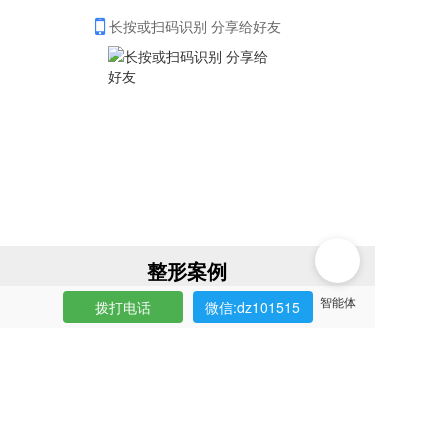
长按或扫码识别 分享给好友
整形案例
Case Presentation
拨打电话
微信:dz101515
全部
面部整形
自体脂肪丰臀
眼综合术后即刻效果
眼部整形