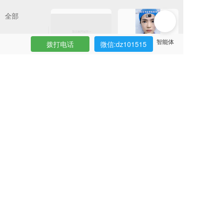
全部
面部整形
拨打电话
微信:dz101515
自体脂肪丰臀
眼综合术后即刻效果
眼部整形
鼻部整形
胸部整形
鼻综合即刻效果
眼综合术后即刻效果
吸脂塑形
其它整形
上海娜慕整形医院
肋骨鼻打造