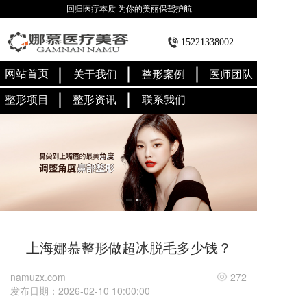
---回归医疗本质 为你的美丽保驾护航----
15221338002
网站首页
关于我们
整形案例
医师团队
整形项目
整形资讯
联系我们
上海娜慕整形做超冰脱毛多少钱？
namuzx.com
272
发布日期：2026-02-10 10:00:00