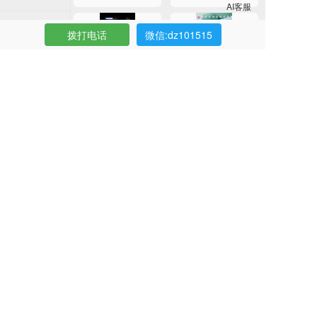
鼻部整形
拨打电话
微信:dz101515
胸部整形
鼻综合即刻效果
眼综合术后即刻效果
吸脂塑形
其它整形
上海娜慕整形医院
肋骨鼻打造
致力于打造高端审美
提供个性化定制方案
24小时客服电话：15221338002