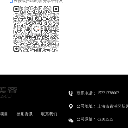
长按或扫码识别 分享给好友
15221338002
联系电话：    
公司地址：    
上海市青浦区新凤
项目
整形资讯
联系我们
公司微信：    
dz101515