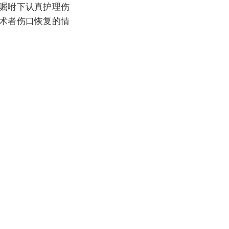
嘱咐下认真护理伤
术者伤口恢复的情