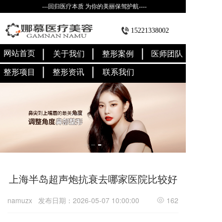
---回归医疗本质 为你的美丽保驾护航----
15221338002
网站首页
关于我们
整形案例
医师团队
整形项目
整形资讯
联系我们
上海半岛超声炮抗衰去哪家医院比较好
namuzx
发布日期：2026-05-07 10:00:00
162