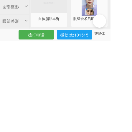
面部整形
自体脂肪丰臀
眼综合术后即刻效果
眼部整形
拨打电话
微信:dz101515
鼻部整形
胸部整形
鼻综合即刻效果
眼综合术后即刻效果
吸脂塑形
其它整形
上海娜慕整形医院
肋骨鼻打造
致力于打造高端审美
提供个性化定制方案