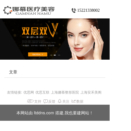
15221338002
文章
友情链接:
优思网
优思互联
上海娜慕整形医院
上海安禾美阁
支持
反馈
关注
数据
本网站由 ltddns.com 搭建,我也要建网站！